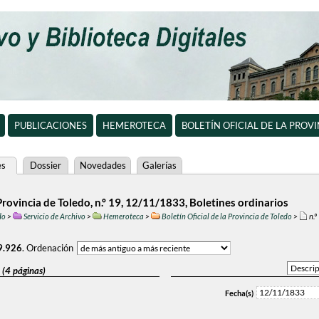
PUBLICACIONES
HEMEROTECA
BOLETÍN OFICIAL DE LA PROV
es
Dossier
Novedades
Galerías
 Provincia de Toledo, n.º 19, 12/11/1833, Boletines ordinarios
do
>
Servicio de Archivo
>
Hemeroteca
>
Boletín Oficial de la Provincia de Toledo
>
n.º
9.926
.
Ordenación
 (4 páginas)
12/11/1833
Fecha(s)