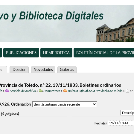
PUBLICACIONES
HEMEROTECA
BOLETÍN OFICIAL DE LA PROV
es
Dossier
Novedades
Galerías
 Provincia de Toledo, n.º 22, 19/11/1833, Boletines ordinarios
do
>
Servicio de Archivo
>
Hemeroteca
>
Boletín Oficial de la Provincia de Toledo
>
n.º
9.926
.
Ordenación
 (4 páginas)
19/11/1833
Fecha(s)