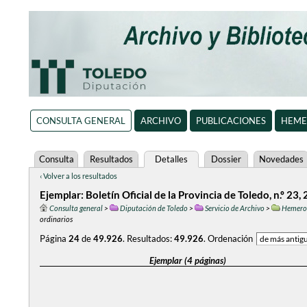
CONSULTA GENERAL
ARCHIVO
PUBLICACIONES
HEME
Consulta
Resultados
Detalles
Dossier
Novedades
‹ Volver a los resultados
Ejemplar: Boletín Oficial de la Provincia de Toledo, n.º 23
Consulta general
>
Diputación de Toledo
>
Servicio de Archivo
>
Hemero
ordinarios
Página
24
de
49.926
.
Resultados:
49.926
.
Ordenación
Ejemplar (4 páginas)