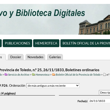
PUBLICACIONES
HEMEROTECA
BOLETÍN OFICIAL DE LA PROV
es
Dossier
Novedades
Galerías
 Provincia de Toledo, n.º 25, 26/11/1833, Boletines ordinarios
do
>
Servicio de Archivo
>
Hemeroteca
>
Boletín Oficial de la Provincia de Toledo
>
n.º
9.926
.
Ordenación
 (4 páginas)
26/11/1833
Fecha(s)