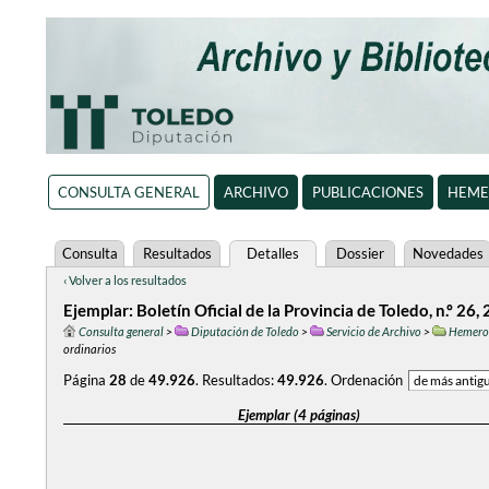
CONSULTA GENERAL
ARCHIVO
PUBLICACIONES
HEME
Consulta
Resultados
Detalles
Dossier
Novedades
‹ Volver a los resultados
Ejemplar: Boletín Oficial de la Provincia de Toledo, n.º 26
Consulta general
>
Diputación de Toledo
>
Servicio de Archivo
>
Hemero
ordinarios
Página
28
de
49.926
.
Resultados:
49.926
.
Ordenación
Ejemplar (4 páginas)