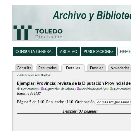
CONSULTA GENERAL
ARCHIVO
PUBLICACIONES
HEME
Consulta
Resultados
Detalles
Dossier
Novedades
‹ Volver a los resultados
Ejemplar: Provincia: revista de la Diputación Provincial d
Hemeroteca
>
Diputación de Toledo
>
Servicio de Archivo
>
Hemeroteca
trimestre de 1957
Página
5
de
110
.
Resultados:
110
.
Ordenación
Ejemplar (37 páginas)