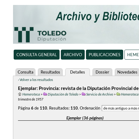
CONSULTA GENERAL
ARCHIVO
PUBLICACIONES
HEME
Consulta
Resultados
Detalles
Dossier
Novedades
‹ Volver a los resultados
Ejemplar: Provincia: revista de la Diputación Provincial de
Hemeroteca
>
Diputación de Toledo
>
Servicio de Archivo
>
Hemeroteca
trimestre de 1957
Página
6
de
110
.
Resultados:
110
.
Ordenación
Ejemplar (36 páginas)