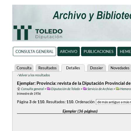
CONSULTA GENERAL
ARCHIVO
PUBLICACIONES
HEME
Consulta
Resultados
Detalles
Dossier
Novedades
‹ Volver a los resultados
Ejemplar: Provincia: revista de la Diputación Provincial de
Consulta general
>
Diputación de Toledo
>
Servicio de Archivo
>
Hemero
trimestre de 1956
Página
3
de
110
.
Resultados:
110
.
Ordenación
Ejemplar (36 páginas)