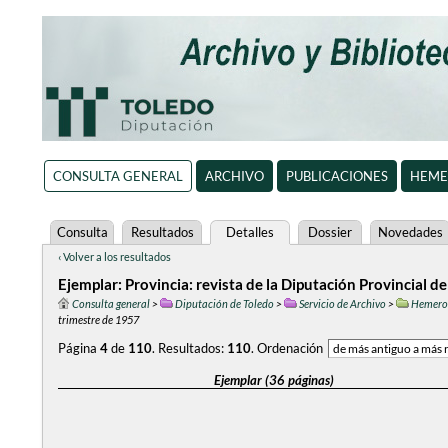
CONSULTA GENERAL
ARCHIVO
PUBLICACIONES
HEME
Consulta
Resultados
Detalles
Dossier
Novedades
‹ Volver a los resultados
Ejemplar: Provincia: revista de la Diputación Provincial de
Consulta general
>
Diputación de Toledo
>
Servicio de Archivo
>
Hemero
trimestre de 1957
Página
4
de
110
.
Resultados:
110
.
Ordenación
Ejemplar (36 páginas)