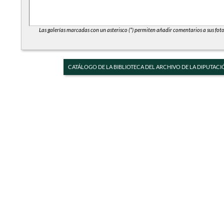
Las galerías marcadas con un asterisco (*) permiten añadir comentarios a sus foto
CATÁLOGO DE LA BIBLIOTECA DEL ARCHIVO DE LA DIPUTACI