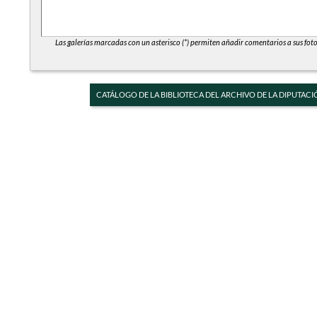
Las galerías marcadas con un asterisco (*) permiten añadir comentarios a sus foto
CATÁLOGO DE LA BIBLIOTECA DEL ARCHIVO DE LA DIPUTACI