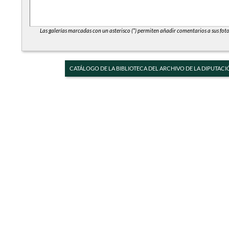
Las galerías marcadas con un asterisco (*) permiten añadir comentarios a sus foto
CATÁLOGO DE LA BIBLIOTECA DEL ARCHIVO DE LA DIPUTACI