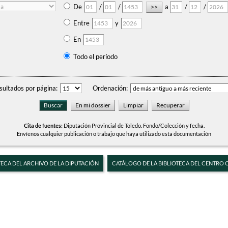
De
/
/
a
/
/
Entre
y
En
Todo el período
sultados por página:
Ordenación:
Cita de fuentes:
Diputación Provincial de Toledo. Fondo/Colección y fecha.
Envíenos cualquier publicación o trabajo que haya utilizado esta documentación
TECA DEL ARCHIVO DE LA DIPUTACIÓN
CATÁLOGO DE LA BIBLIOTECA DEL CENTRO