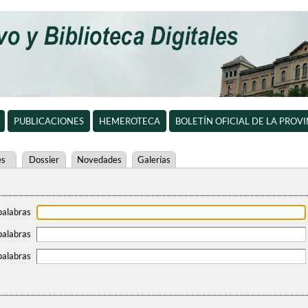
PUBLICACIONES
HEMEROTECA
BOLETÍN OFICIAL DE LA PROV
es
Dossier
Novedades
Galerías
palabras
palabras
palabras