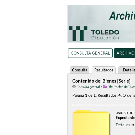
CONSULTA GENERAL
ARCHIVO
Consulta
Resultados
Detall
Contenido de: Bienes [Serie]
Consulta general
>
Diputación de Tole
Página
1
de
1
.
Resultados:
4
.
Ordena
UNIDAD DE 
Expedient
Detalles