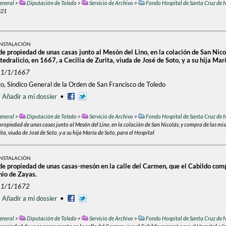
eneral
>
Diputación de Toledo
>
Servicio de Archivo
>
Fondo Hospital de Santa Cruz de N
421
INSTALACIÓN
de propiedad de unas casas junto al Mesón del Lino, en la colación de San Nic
edralicio, en 1667, a Cecilia de Zurita, viuda de José de Soto, y a su hija Mar
–1/1/1667
o, Síndico General de la Orden de San Francisco de Toledo
•
Añadir a mi dossier
•
eneral
>
Diputación de Toledo
>
Servicio de Archivo
>
Fondo Hospital de Santa Cruz de N
propiedad de unas casas junto al Mesón del Lino, en la colación de San Nicolás, y compra de las mi
ita, viuda de José de Soto, y a su hija María de Soto, para el Hospital
INSTALACIÓN
 de propiedad de unas casas-mesón en la calle del Carmen, que el Cabildo comp
nio de Zayas.
–1/1/1672
•
Añadir a mi dossier
•
eneral
>
Diputación de Toledo
>
Servicio de Archivo
>
Fondo Hospital de Santa Cruz de N