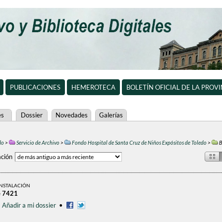
PUBLICACIONES
HEMEROTECA
BOLETÍN OFICIAL DE LA PROV
es
Dossier
Novedades
Galerías
do
>
Servicio de Archivo
>
Fondo Hospital de Santa Cruz de Niños Expósitos de Toledo
>
B
ción
INSTALACIÓN
e 7421
•
Añadir a mi dossier
•