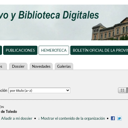
PUBLICACIONES
HEMEROTECA
BOLETÍN OFICIAL DE LA PROV
es
Dossier
Novedades
Galerías
ción
IÓN
 de Toledo
•
Añadir a mi dossier
•
↓ Mostrar el contenido de la organización
•