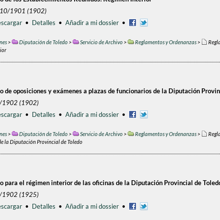
/10/1901 (1902)
scargar
•
Detalles
•
Añadir a mi dossier
•
nes
>
Diputación de Toledo
>
Servicio de Archivo
>
Reglamentos y Ordenanzas
>
Regl
ior
 de oposiciones y exámenes a plazas de funcionarios de la Diputación Provin
1/1902 (1902)
scargar
•
Detalles
•
Añadir a mi dossier
•
nes
>
Diputación de Toledo
>
Servicio de Archivo
>
Reglamentos y Ordenanzas
>
Regl
de la Diputación Provincial de Toledo
para el régimen interior de las oficinas de la Diputación Provincial de Toled
1/1902 (1925)
scargar
•
Detalles
•
Añadir a mi dossier
•