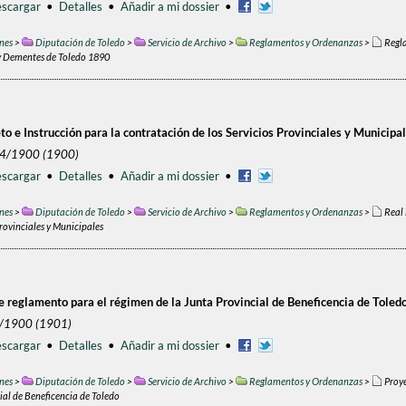
scargar
•
Detalles
•
Añadir a mi dossier
•
nes
>
Diputación de Toledo
>
Servicio de Archivo
>
Reglamentos y Ordenanzas
>
Regla
y Dementes de Toledo 1890
o e Instrucción para la contratación de los Servicios Provinciales y Municipa
/4/1900 (1900)
scargar
•
Detalles
•
Añadir a mi dossier
•
nes
>
Diputación de Toledo
>
Servicio de Archivo
>
Reglamentos y Ordenanzas
>
Real 
Provinciales y Municipales
e reglamento para el régimen de la Junta Provincial de Beneficencia de Toled
8/1900 (1901)
scargar
•
Detalles
•
Añadir a mi dossier
•
nes
>
Diputación de Toledo
>
Servicio de Archivo
>
Reglamentos y Ordenanzas
>
Proye
ial de Beneficencia de Toledo