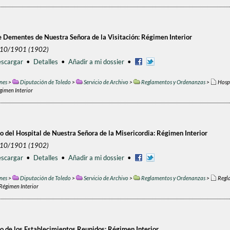
e Dementes de Nuestra Señora de la Visitación: Régimen Interior
/10/1901 (1902)
scargar
•
Detalles
•
Añadir a mi dossier
•
nes
>
Diputación de Toledo
>
Servicio de Archivo
>
Reglamentos y Ordenanzas
>
Hospi
gimen Interior
 del Hospital de Nuestra Señora de la Misericordia: Régimen Interior
/10/1901 (1902)
scargar
•
Detalles
•
Añadir a mi dossier
•
nes
>
Diputación de Toledo
>
Servicio de Archivo
>
Reglamentos y Ordenanzas
>
Regla
 Régimen Interior
 de los Establecimientos Reunidos: Régimen Interior