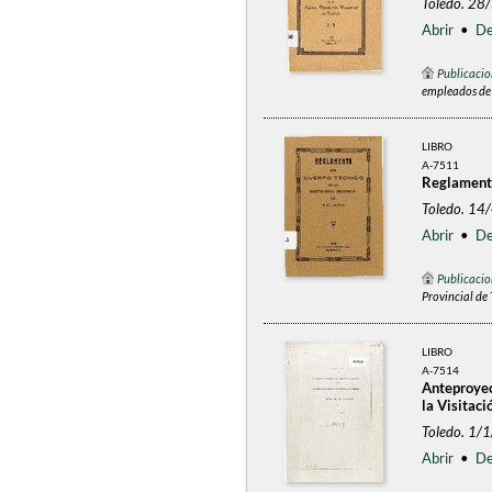
Toledo. 28
Abrir
•
De
Publicacio
empleados de 
LIBRO
A-7511
Reglamento
Toledo. 14
Abrir
•
De
Publicacio
Provincial de
LIBRO
A-7514
Anteproyec
la Visitaci
Toledo. 1/
Abrir
•
De