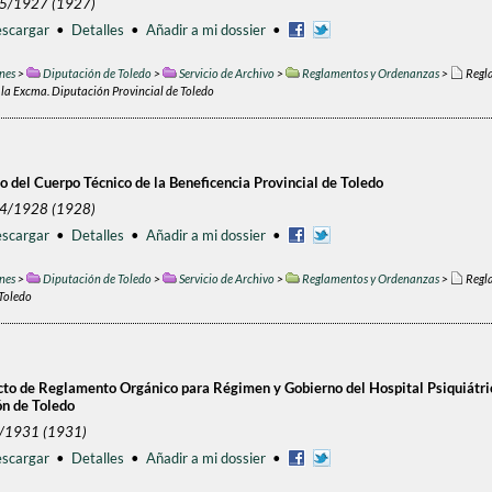
/5/1927 (1927)
scargar
•
Detalles
•
Añadir a mi dossier
•
nes
>
Diputación de Toledo
>
Servicio de Archivo
>
Reglamentos y Ordenanzas
>
Regla
la Excma. Diputación Provincial de Toledo
 del Cuerpo Técnico de la Beneficencia Provincial de Toledo
/4/1928 (1928)
scargar
•
Detalles
•
Añadir a mi dossier
•
nes
>
Diputación de Toledo
>
Servicio de Archivo
>
Reglamentos y Ordenanzas
>
Regla
 Toledo
to de Reglamento Orgánico para Régimen y Gobierno del Hospital Psiquiátric
ón de Toledo
1/1931 (1931)
scargar
•
Detalles
•
Añadir a mi dossier
•