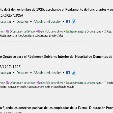
to de 2 de noviembre de 1925, aprobando el Reglamento de funcionarios y su
/11/1925 (1926)
scargar
•
Detalles
•
Añadir a mi dossier
•
nes
>
Diputación de Toledo
>
Servicio de Archivo
>
Reglamentos y Ordenanzas
>
Real 
Reglamento de funcionarios y subalternos provinciales
 Orgánico para el Régimen y Gobierno Interior del Hospital de Dementes de 
/2/1927 (1927)
scargar
•
Detalles
•
Añadir a mi dossier
•
nes
>
Diputación de Toledo
>
Servicio de Archivo
>
Reglamentos y Ordenanzas
>
Regl
Hospital de Dementes de Nuestra Señora de la Visitación de Toledo
 fijando los derechos pasivos de los empleados de la Excma. Diputación Prov