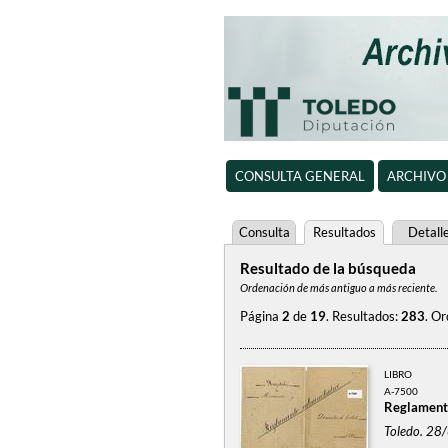
CONSULTA GENERAL
ARCHIVO
Consulta
Resultados
Detall
Resultado de la búsqueda
Ordenación de más antiguo a más reciente.
Página
2
de
19
.
Resultados:
283
.
Or
LIBRO
A-7500
Reglamento
Toledo. 28