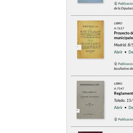
Publicacio
de la Diputac
LIBRO
A-7617
Proyecto d
municipale
Madrid. 8/
Abrir
•
De
Publicacio
facultativo d
LIBRO
A-7547
Reglamento
Toledo. 15
Abrir
•
De
Publicacio