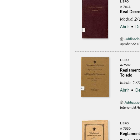
LIBRO
A-7618
Real Decre
Madrid. 2
Abrir
•
De
Publicacio
aprobando el 
LIBRO
A-7507
Reglamento
Toledo
toledo. 17
Abrir
•
De
Publicacio
Interior del 
LIBRO
A-7550
Reglamento