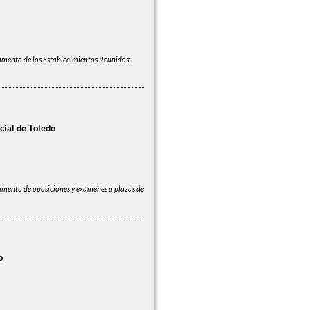
amento de los Establecimientos Reunidos:
cial de Toledo
amento de oposiciones y exámenes a plazas de
o