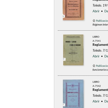
Toledo. 19
Abrir
•
De
Publicacio
Régimen Inter
LIBRO
A-7541
Reglamento
Toledo. 7/
Abrir
•
De
Publicacio
funcionarios 
LIBRO
A-7542
Reglamento 
Toledo. 7/
Abrir
•
De