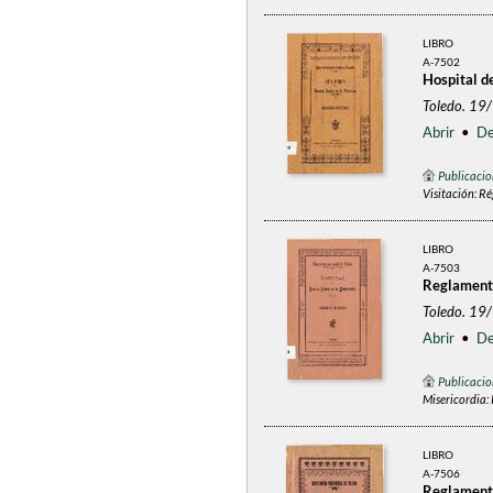
LIBRO
A-7502
Hospital d
Toledo. 19
Abrir
•
De
Publicacio
Visitación: Ré
LIBRO
A-7503
Reglamento
Toledo. 19
Abrir
•
De
Publicacio
Misericordia:
LIBRO
A-7506
Reglamento