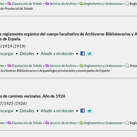
nes
>
Diputación de Toledo
>
Servicio de Archivo
>
Reglamentos y Ordenanzas
>
Regla
ión Provincial de Toledo
e reglamento orgánico del cuerpo facultativo de Archiveros-Bibliotecarios y 
s de España
5/1919 (1919)
scargar
•
Detalles
•
Añadir a mi dossier
•
nes
>
Diputación de Toledo
>
Servicio de Archivo
>
Reglamentos y Ordenanzas
>
Proy
e Archiveros-Bibliotecarios y Arqueólogos provinciales y municipales de España
 de caminos vecinales. Año de 1926
/7/1925 (1926)
scargar
•
Detalles
•
Añadir a mi dossier
•
nes
>
Diputación de Toledo
>
Servicio de Archivo
>
Reglamentos y Ordenanzas
>
Regl