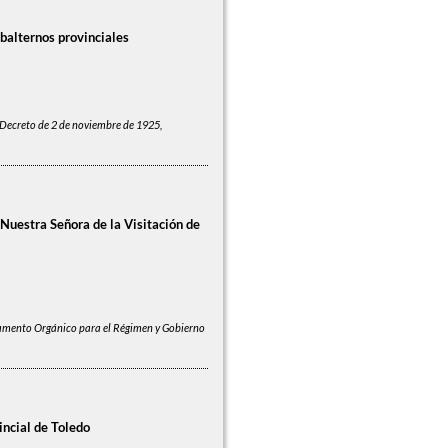
balternos provinciales
Decreto de 2 de noviembre de 1925,
Nuestra Señora de la Visitación de
amento Orgánico para el Régimen y Gobierno
incial de Toledo