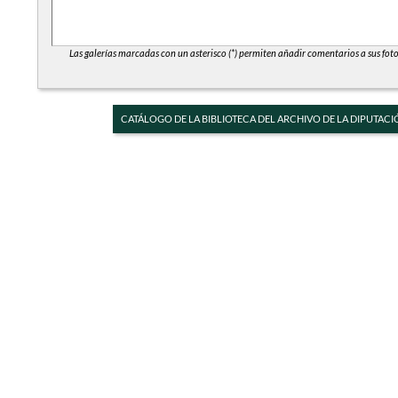
Las galerías marcadas con un asterisco (*) permiten añadir comentarios a sus foto
CATÁLOGO DE LA BIBLIOTECA DEL ARCHIVO DE LA DIPUTACI