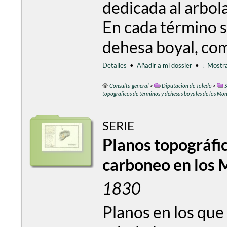
dedicada al arbola
En cada término s
dehesa boyal, com
Detalles
•
Añadir a mi dossier
•
↓ Mostra
Consulta general
>
Diputación de Toledo
>
S
topográficos de términos y dehesas boyales de los Mon
SERIE
Planos topográfic
carboneo en los 
1830
Planos en los que