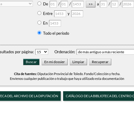
De
/
/
a
/
/
Entre
y
En
Todo el período
sultados por página:
Ordenación:
Cita de fuentes:
Diputación Provincial de Toledo. Fondo/Colección y fecha.
Envíenos cualquier publicación o trabajo que haya utilizado esta documentación
TECA DEL ARCHIVO DE LA DIPUTACIÓN
CATÁLOGO DE LA BIBLIOTECA DEL CENTRO